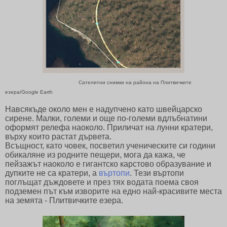
Сателитни снимки на района на Плитвичките
езера/Google Earth
Навсякъде около мен е надупчено като швейцарско
сирене. Малки, големи и още по-големи вдлъбнатини
оформят релефа наоколо. Приличат на лунни кратери,
върху които растат дървета.
Всъщност, като човек, посветил ученическите си години
обикаляне из родните пещери, мога да кажа, че
пейзажът наоколо е гигантско карстово образувание и
дупките не са кратери, а
въртопи
. Тези въртопи
поглъщат дъждовете и през тях водата поема своя
подземен път към изворите на едно най-красивите места
на земята - Плитвичките езера.