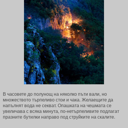
В часовете до полунощ на няколко пъти вали, но
множеството търпеливо стои и чака. Желаещите да
напълнят вода не секват. Опашката на чешмата се
увеличава с всяка минута, по-нетърпеливите подлагат
празните бутилки направо под струйките на скалите.