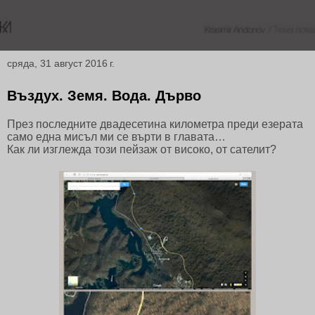
сряда, 31 август 2016 г.
Въздух. Земя. Вода. Дърво
През последните двадесетина километра преди езерата
само една мисъл ми се върти в главата…
Как ли изглежда този пейзаж от високо, от сателит?