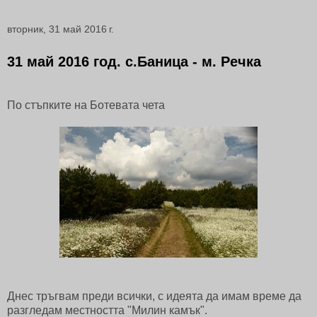
вторник, 31 май 2016 г.
31 май 2016 год. с.Баница - м. Речка
По стъпките на Ботевата чета
Днес тръгвам преди всички, с идеята да имам време да
разгледам местността "Милин камък".