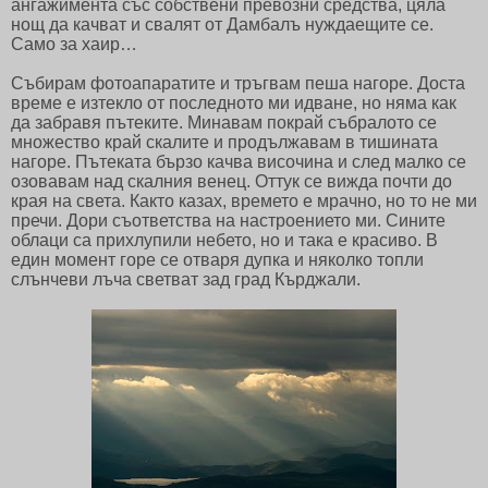
ангажимента със собствени превозни средства, цяла
нощ да качват и свалят от Дамбалъ нуждаещите се.
Само за хаир…
Събирам фотоапаратите и тръгвам пеша нагоре. Доста
време е изтекло от последното ми идване, но няма как
да забравя пътеките. Минавам покрай събралото се
множество край скалите и продължавам в тишината
нагоре. Пътеката бързо качва височина и след малко се
озовавам над скалния венец. Оттук се вижда почти до
края на света. Както казах, времето е мрачно, но то не ми
пречи. Дори съответства на настроението ми. Сините
облаци са прихлупили небето, но и така е красиво. В
един момент горе се отваря дупка и няколко топли
слънчеви лъча светват зад град Кърджали.