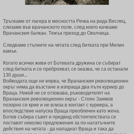
Тръгваме от лагера в месността Речка на рида Веслец,
слизаме във врачанското поле, след което качваме
Врачанския балкан. Тежък преход до Околчица.
Следваме стъпките на четата след битката при Милин
камък.
Когато всички живи от Ботевата дружина се събират
след битката и се преброяват, се оказва, че са останали
130 души...
Войводата още не вярва, че Врачанския революционен
окръг няма да възстане и изпраща два пъти куриер до
Враца. Никой не се отзовава, ръководителят на
Врачанския революционен окръг - Стоян Заимов
позорно се крие и не влиза в контакт с куриера, а
впоследствие напуска Враца преоблечен като жена.
Ботев събира съвет и предвид обстоятелствата се
поставят няколко предложения за по-нататъчните
действия на четата - да нападнат Враца и така да