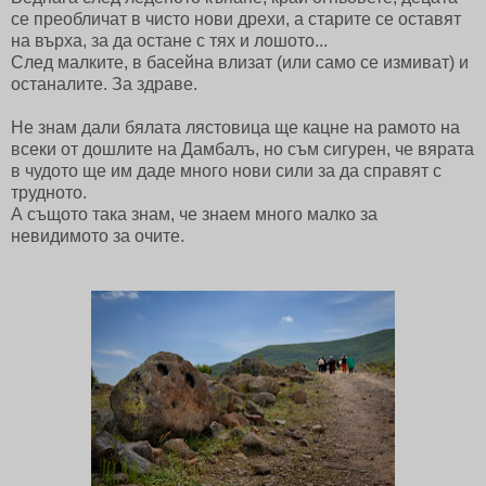
се преобличат в чисто нови дрехи, а старите се оставят
на върха, за да остане с тях и лошото...
След малките, в басейна влизат (или само се измиват) и
останалите. За здраве.
Не знам дали бялата лястовица ще кацне на рамото на
всеки от дошлите на Дамбалъ, но съм сигурен, че вярата
в чудото ще им даде много нови сили за да справят с
трудното.
А същото така знам, че знаем много малко за
невидимото за очите.