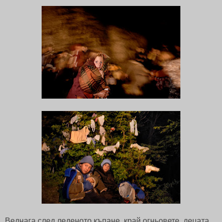
Веднага след леденото къпане, край огньовете, децата