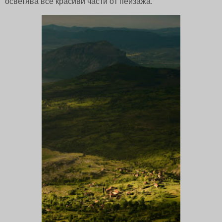
осветява все красиви части от пейзажа.