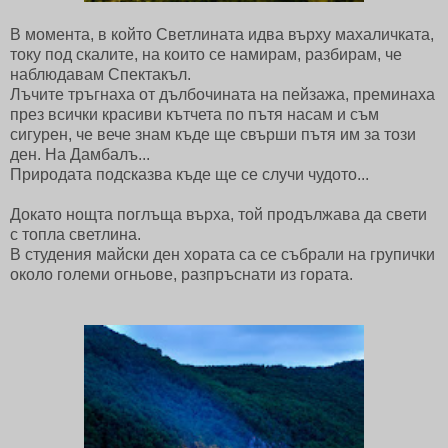
В момента, в който Светлината идва върху махаличката,
току под скалите, на които се намирам, разбирам, че
наблюдавам Спектакъл.
Лъчите тръгнаха от дълбочината на пейзажа, преминаха
през всички красиви кътчета по пътя насам и съм
сигурен, че вече знам къде ще свърши пътя им за този
ден. На Дамбалъ...
Природата подсказва къде ще се случи чудото...
Докато нощта поглъща върха, той продължава да свети
с топла светлина.
В студения майски ден хората са се събрали на групички
около големи огньове, разпръснати из гората.