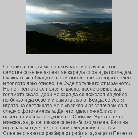
Светлина винаги ме е вълнувала и в случая, този
самотен слънчев акцент ме кара да спра и да погледам.
Очаквам, че облаците всеки момент ще затворят небето
и топлото ярко отново ще бъде погълнато от мрачното.
Но не - петното се появя отдясно, после отляво зад
голямата скала, дори ме кара да си пожелая да дойде
по-близо и да освети и самата скала. Без да се усетя
играта на светлината ме е увлякла и аз започвам да я
следя с фотокамерата. Да, ето идва по-наблизо и
осветява морското чудовище. Снимам. Яркото петно
изчезва, за да се покаже още по-близо до мен. Като на
игра чакам къде ще се появи следващия път. А и
Слънцето явно си разбира от работата, защото Петното