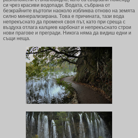
си чрез красиви водопади. Водата, събрана от
безкрайните въртопи наоколо избликва отново на земята
силно минерализирана. Това е причината, тази вода
непрекъснато да променя своя път, като при среща с
въздуха отлага калциев карбонат и непрекъснато строи
нови прагове и прегради. Никога няма да видиш едни и
същи неща.