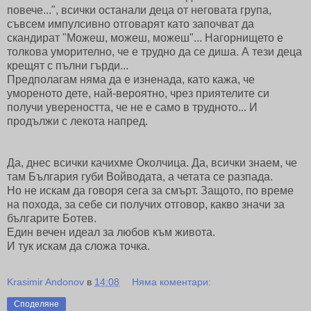
повече...", всички останали деца от неговата група,
съвсем импулсивно отговарят като започват да
скандират "Можеш, можеш, можеш"... Нагорнището е
толкова уморително, че е трудно да се диша. А тези деца
крещят с пълни гърди...
Предполагам няма да е изненада, като кажа, че
умореното дете, най-вероятно, чрез приятелите си
получи увереността, че не е само в трудното... И
продължи с лекота напред.
Да, днес всички качихме Околчица. Да, всички знаем, че
там България губи Войводата, а четата се разпада.
Но не искам да говоря сега за смърт. Защото, по време
на похода, за себе си получих отговор, какво значи за
българите Ботев.
Един вечен идеал за любов към живота.
И тук искам да сложа точка.
Krasimir Andonov
в
14:08
Няма коментари:
Споделяне