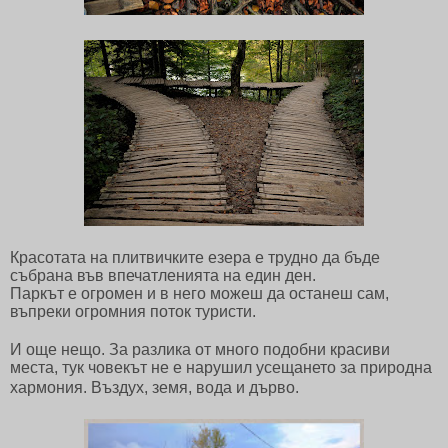
Красотата на плитвичките езера е трудно да бъде
събрана във впечатленията на един ден.
Паркът е огромен и в него можеш да останеш сам,
въпреки огромния поток туристи.
И още нещо. За разлика от много подобни красиви
места, тук човекът не е нарушил усещането за природна
хармония. Въздух, земя, вода и дърво.