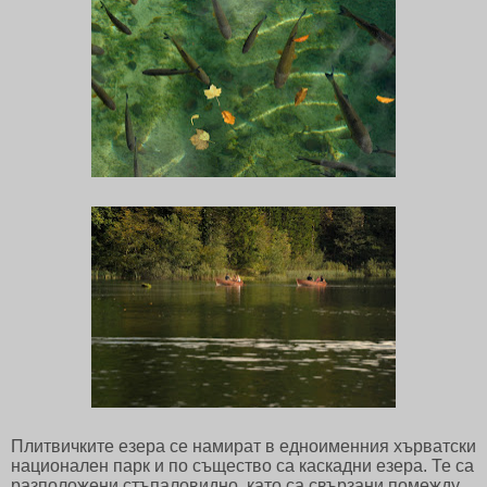
Плитвичките езера се намират в едноименния хърватски
национален парк и по същество са каскадни езера. Те са
разположени стъпаловидно, като са свързани помежду