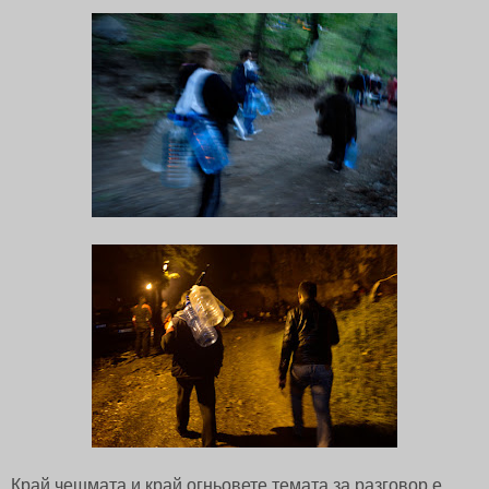
Край чешмата и край огньовете темата за разговор е