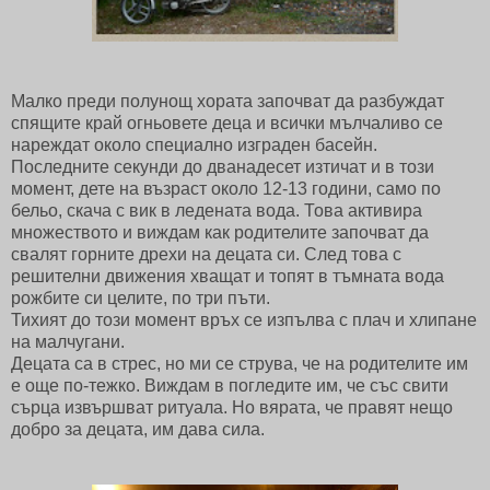
Малко преди полунощ хората започват да разбуждат
спящите край огньовете деца и всички мълчаливо се
нареждат около специално изграден басейн.
Последните секунди до дванадесет изтичат и в този
момент, дете на възраст около 12-13 години, само по
бельо, скача с вик в ледената вода. Това активира
множеството и виждам как родителите започват да
свалят горните дрехи на децата си. След това с
решителни движения хващат и топят в тъмната вода
рожбите си целите, по три пъти.
Тихият до този момент връх се изпълва с плач и хлипане
на малчугани.
Децата са в стрес, но ми се струва, че на родителите им
е още по-тежко. Виждам в погледите им, че със свити
сърца извършват ритуала. Но вярата, че правят нещо
добро за децата, им дава сила.