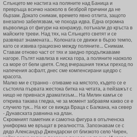
Слънцето ме настига на поляните над Баница и
превръща всичко наоколо в безброй причини да не
бързам. Докато снимам, времето явно отлита, защото
внезапно забелязвам, че похода идва. Една огромна
върволица от фигури на конражур, потънали до кръста в
майските треви. Над тях, на Слънцето светят и се
развяват знамената... Колоната се движи в бързо темпо,
като се извива грациозно между поляните... Снимам.
Ставам отново част от тях и заедно продължаваме
нагоре. Пътят навлиза в ниска гора, а поляните наоколо
са море от бели цветя. След вчерашния тежък преход по
напечения асфалт, днес сме компенсирани щедро с
красота.
Малко ми е странно - отиваме на мястото, където се е
състояла първата жестока битка на четата, а пейзажът с
нищо не привнася драматизъм... На Милин камък се
открива такава гледка, че за момент забравям какво се е
случило тук... На юг се вижда Враца с Балкана, на север
- Дунавската равнина на длан.
Скромният паметник и самотна фигура в опълченска
униформа ме връщат в реалността. Запознавам се с
дядо Александър Джендарски от близкото село Чирен,