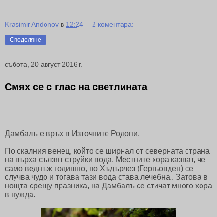
Krasimir Andonov
в
12:24
2 коментара:
Споделяне
събота, 20 август 2016 г.
Смях се с глас на светлината
Дамбалъ е връх в Източните Родопи.
По скалния венец, който се ширнал от северната страна
на върха сълзят струйки вода. Местните хора казват, че
само веднъж годишно, по Хъдърлез (Гергьовден) се
случва чудо и тогава тази вода става лечебна.. Затова в
нощта срещу празника, на Дамбалъ се стичат много хора
в нужда.