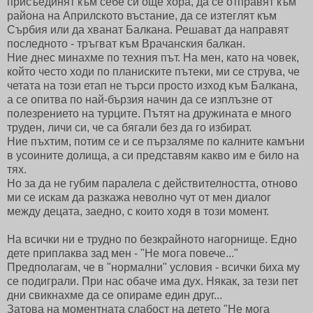
присъединят към себе си още хора, да се отправят към
района на Априлското въстание, да се изтеглят към
Сърбия или да хванат Балкана. Решават да направят
последното - тръгват към Врачанския балкан.
Ние днес минахме по техния път. На мен, като на човек,
който често ходи по планиските пътеки, ми се струва, че
четата на този етап не търси просто изход към Балкана,
а се опитва по най-бързия начин да се изплъзне от
полезрението на турците. Пътят на дружината е много
труден, личи си, че са бягали без да го избират.
Ние пъхтим, потим се и се пързаляме по калните камъни
в усоините долища, а си представям какво им е било на
тях.
Но за да не губим паралела с действителността, отново
ми се искам да разкажа неволно чут от мен диалог
между децата, заедно, с които ходя в този момент.
На всички ни е трудно по безкрайното нагорнище. Едно
дете приплаква зад мен - "Не мога повече..."
Предполагам, че в "нормални" условия - всички биха му
се подиграли. При нас обаче има дух. Някак, за тези пет
дни свикнахме да се опираме един друг...
Затова на моментната слабост на детето "Не мога