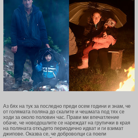
Аз бях на тук за последно преди осем години и знам, че
от голямата поляна до скалите и чешмата под тях се
ходи за около половин час. Прави ми впечатление
обаче, че новодошлите се нареждат на групички в края
на поляната откъдето периодично идват и ги взимат
джипове. Оказва се, че доброволци са поели