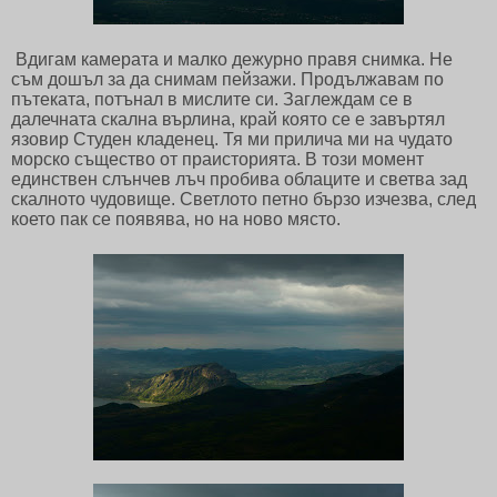
Вдигам камерата и малко дежурно правя снимка. Не
съм дошъл за да снимам пейзажи. Продължавам по
пътеката, потънал в мислите си. Заглеждам се в
далечната скална върлина, край която се е завъртял
язовир Студен кладенец. Тя ми прилича ми на чудато
морско същество от праисторията. В този момент
единствен слънчев лъч пробива облаците и светва зад
скалното чудовище. Светлото петно бързо изчезва, след
което пак се появява, но на ново място.